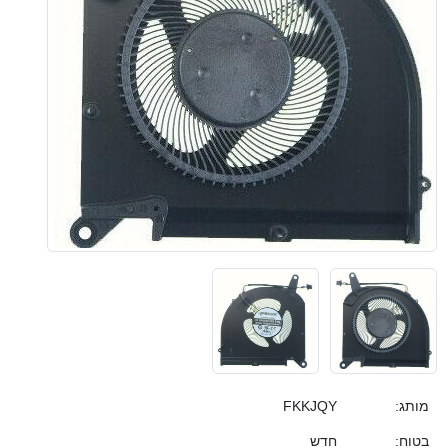
מותג:
FKKJQY
בטוח:
חדש