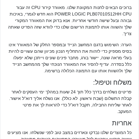
ברוכים הבאים לחנות המקוונת שלנו. מאוורר קירור CPU זה עבור
POWER LOGIC PLB07010S12HH CPU הוא חדש לגמרי, באיכות
גבוהה ובעל שישה חודשי אחריות. אנא בדוק את המאוורר המקורי
שלך והשווה אותו לתמונת הרישום שלנו כדי לוודא שזה הפריט שאתה
צריך.
הערה: השימוש בדגם המחשב הנייד ובמספר החלק של המאוורר אינו
בסיס מספיק כדי לזהות את התחליף הנכון מכיוון שהם עשויים להיות
בעלי מראה שונה, יישור בורג, מחבר פינים שונים וייתכן שלא יפעלו
כלל בסדרה. עדיף להסיר את המאוורר הנוכחי שלך מהמחשב הנייד
שלך ולהשוות אותו עם התמונה הכלולה ברשימה.
משלוח וטיפול:
פריטים נשלחים בדרך כלל תוך 24 שעות במהלך ימי העסקים לאחר
קבלת התשלום (שבת וראשון. לא כולל). אנו נשלח אליך דוא"ל אישור.
לאחר שליחת החבילה, תקבל דוא"ל כדי להראות לך את פרטי
המעקב.
אחריות
כל המוצרים שלנו נבדקו ונארזים במצב טוב לפני שנשלחו. אנו מציעים
שישה חודשי אחריות לכל מאווררי המחשבים הניידים מתאריך