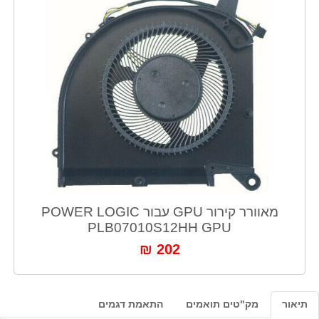
מאוורר קירור GPU עבור POWER LOGIC
PLB07010S12HH GPU
202 ₪
תיאור
מק"טים תואמים
התאמת דגמים